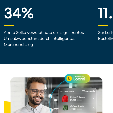
34%
11
Annie Selke verzeichnete ein signifikantes
Sur La 
Umsatzwachstum durch intelligentes
Bestell
Merchandising