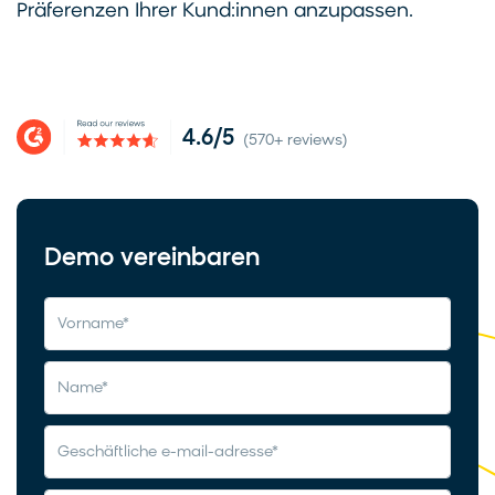
Präferenzen Ihrer Kund:innen anzupassen.
4.6/5
(570+ reviews)
Demo vereinbaren
vorname
*
name
*
geschäftliche e-mail-adresse
*