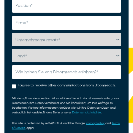
position
*
firma
*
unternehmensumsatz
*
land
*
Wie haben Sie von Bloomreach erfahren?
*
I agree to receive other communications from Bloomreach.
Mit dem Absenden des Formulars erklären Sie sich damit einverstanden, dass
Bloomreach Ihre Daten verarbeitet und Sie kontaktiert, um Ihre Anfrage zu
bearbeiten. Weitere Informationen darüber, wie wir Ihre Daten schützen und
vertraulich behandeln, finden Sie in unserer
Datenschutzrichtlinie
.
This site is protected by reCAPTCHA and the Google
Privacy Policy
and
Terms
of Service
apply.